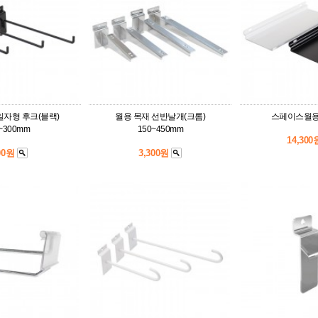
일자형 후크(블랙)
월용 목재 선반날개(크롬)
스페이스월용 
~300mm
150~450mm
14,30
00원
3,300원