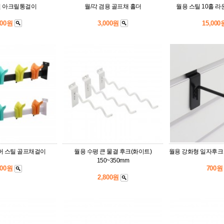
원 아크릴통걸이
월/각 겸용 골프채 홀더
월용 스틸 10홀 
400원
3,000원
15,00
버 스틸 골프채걸이
월용 수평 큰 물결 후크(화이트)
월용 강화형 일자후크 (
150~350mm
800원
700
2,800원