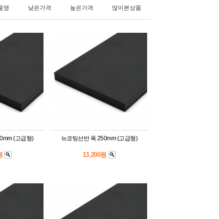
품명
낮은가격
높은가격
많이본상품
0mm (고급형)
뉴코팅선반 폭 250mm (고급형)
0원
13,200원