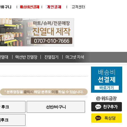
* 분류명칭을
클릭시
해당 분류로
이동
하실 수 있습니다.
 후크
선반/바구니
열후크