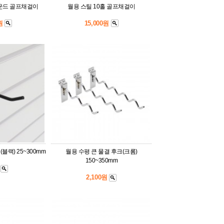
라운드 골프채걸이
월용 스틸 10홀 골프채걸이
0원
15,000원
블랙) 25~300mm
월용 수평 큰 물결 후크(크롬)
150~350mm
원
2,100원