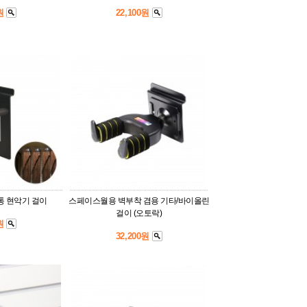
0원
22,100원
통 현악기 걸이
스페이스월용 벽부착 겸용 기타/바이올린
걸이 (오토락)
0원
32,200원