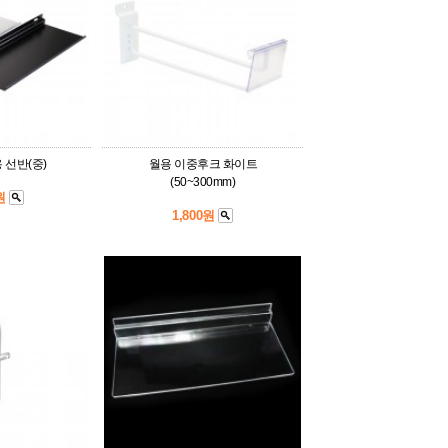
선반(중)
월용 이중후크 화이트
(50~300mm)
0원
1,800원