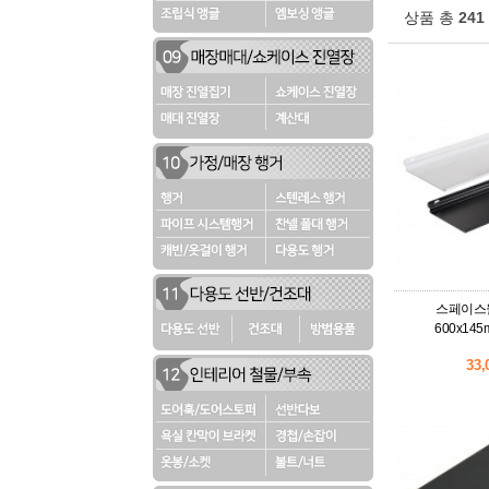
상품 총
241
스페이스월
600x14
33