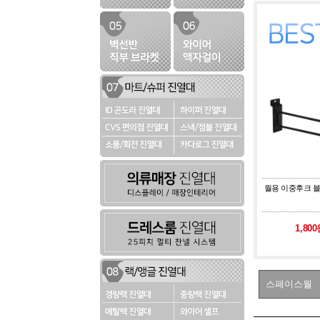
월용 이중후크 블랙 
1,80