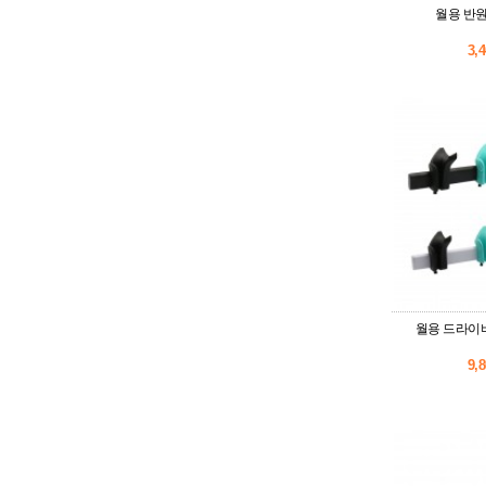
월용 반
3,
월용 드라이
9,