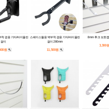
착 겸용 기타/바이올린
스페이스월용 벽부착 겸용 기타/바이올린
8mm 후크 보호캡
걸이
걸이 280mm
3,300
,400원
11,500원