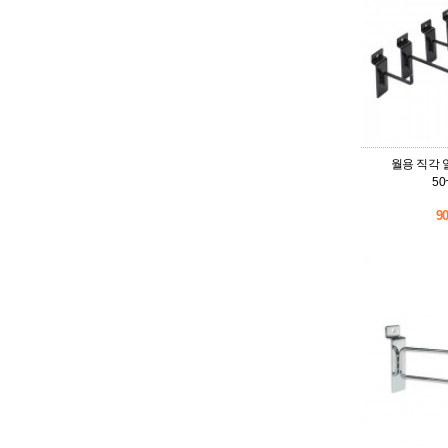
월용 직각 
50
9