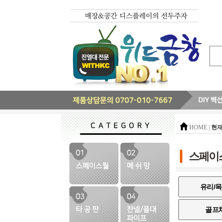
현재
HOME |
스페이
유리/목
골프