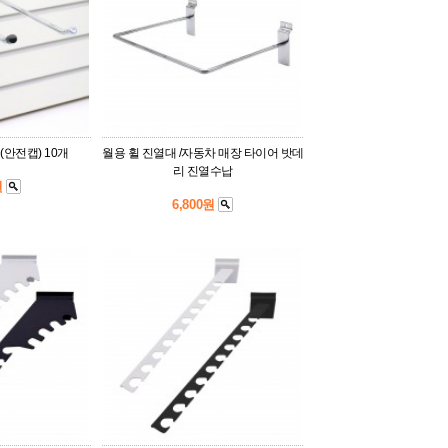
(안전캡) 10개
월용 휠 진열대 /자동차 매장 타이어 밧데
리 진열수납
원
6,800원