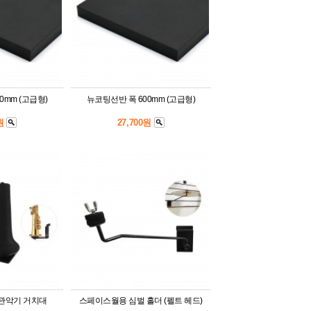
0mm (고급형)
뉴코팅선반 폭 600mm (고급형)
0원
27,700원
관악기 거치대
스페이스월용 심벌 홀더 (펠트 헤드)