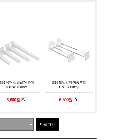
월용 목재 선반날개(화이
월용 도난방지 이중후크
트)150~450mm
(150~300mm)
3,600원
6,500원
바로가기