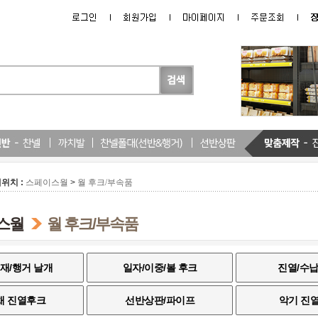
위치 :
>
스페이스월
월 후크/부속품
스월
월 후크/부속품
재/행거 날개
일자/이중/볼 후크
진열/수납
채 진열후크
선반상판/파이프
악기 진