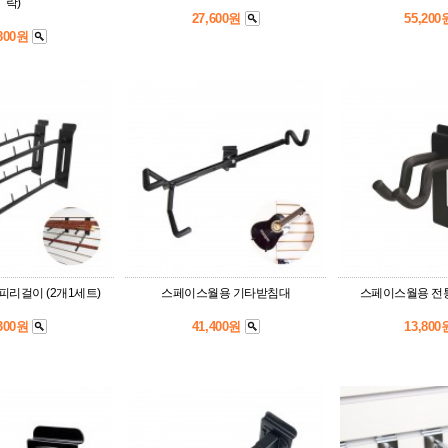
락)
27,600원
55,20
,800원
리걸이 (2개1세트)
스페이스월용 기타받침대
스페이스월용 전
,300원
41,400원
13,80