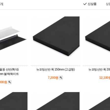
개
신상품
상
용 선반(특대)
뉴코팅선반 폭 150mm (고급형)
뉴코팅선반 폭 20
5mm 블랙/화이트
7,200원
12,10
,000원