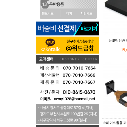
뉴코팅선반 폭
15
스페이스월용 고급