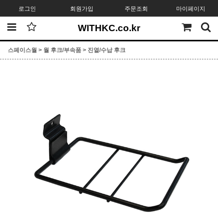
로그인
회원가입
주문조회
마이페이지
WITHKC.co.kr
스페이스월
>
월 후크/부속품
>
진열/수납 후크