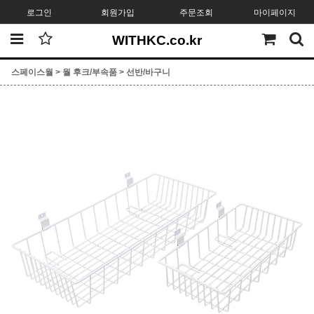
로그인
회원가입
주문조회
마이페이지
WITHKC.co.kr
스페이스월
>
월 후크/부속품
>
선반/바구니