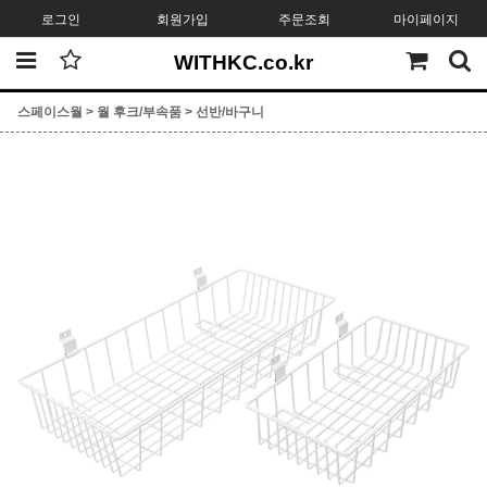
로그인
회원가입
주문조회
마이페이지
WITHKC.co.kr
스페이스월
>
월 후크/부속품
>
선반/바구니