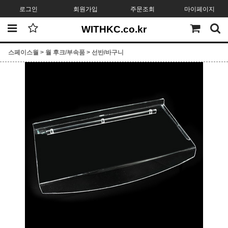
로그인
회원가입
주문조회
마이페이지
WITHKC.co.kr
스페이스월
>
월 후크/부속품
>
선반/바구니