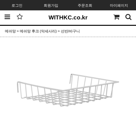
로그인
회원가입
주문조회
마이페이지
WITHKC.co.kr
메쉬망
>
메쉬망 후크 (악세사리)
>
선반/바구니