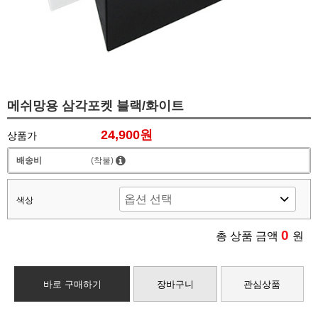
메쉬망용 삼각포켓 블랙/화이트
24,900원
상품가
배송비
(착불)
색상
0
총 상품 금액
원
바로 구매하기
장바구니
관심상품