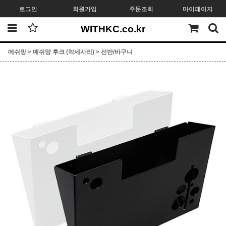
로그인
회원가입
주문조회
마이페이지
WITHKC.co.kr
메쉬망
>
메쉬망 후크 (악세사리)
>
선반/바구니