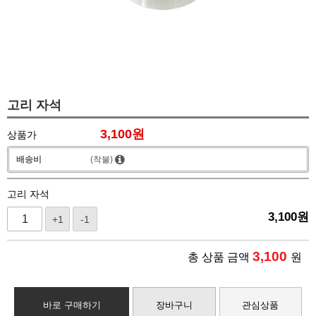
고리 자석
3,100
원
상품가
배송비
(착불)
고리 자석
3,100
원
+1
-1
3,100
총 상품 금액
원
바로 구매하기
장바구니
관심상품