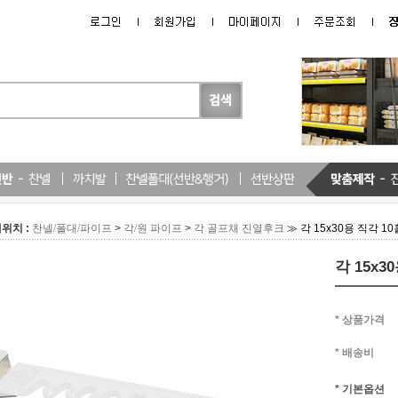
위치 :
>
>
≫ 각 15x30용 직각 
찬넬/폴대/파이프
각/원 파이프
각 골프채 진열후크
각 15x
* 상품가격
* 배송비
* 기본옵션