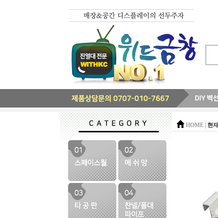
현재
HOME |