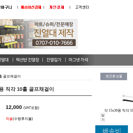
10홀 골프채걸이
30용 직각 10홀 골프채걸이
12,000
(VAT포함)
각 15x30용 직각
닫
착불
(수령후지불)
기