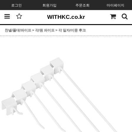
로그인
회원가입
주문조회
마이페이지
WITHKC.co.kr
찬넬/폴대/파이프
>
각/원 파이프
>
각 일자/이중 후크