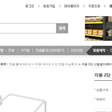
위치 :
>
>
≫ 각용 2단 신발걸이(화
찬넬/폴대/파이프
각/원 파이프
각 진열/수납후크
각용 2단
* 상품가격
* 배송비