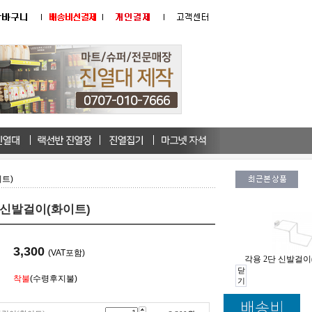
이트)
 신발걸이(화이트)
3,300
(VAT포함)
각용 2단 신발걸이
닫
착불
(수령후지불)
기