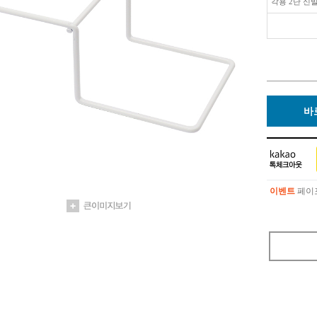
각용 2단 신
바
이벤트
페이포
이벤트
페이포