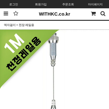
로그인
회원가입
주문조회
마이페이지
WITHKC.co.kr
액자걸이
>
천장 레일용