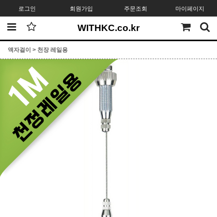
로그인
회원가입
주문조회
마이페이지
WITHKC.co.kr
액자걸이
>
천장 레일용