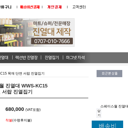
C15 목재 단면 서랍 진열집기
 진열대 WWS-KC15
면 서랍 진열집기
스페이스월 진열대 
680,000
(VAT포함)
닫
기
착불
(수령후지불)