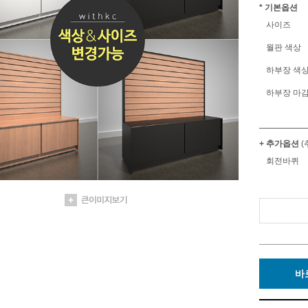
* 기본옵션
사이즈
월판 색상
하부장 색
하부장 마
+ 추가옵션
(
회전바퀴
바