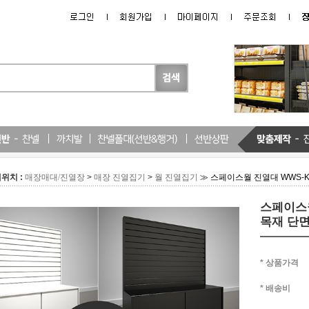
위치 :
>
>
≫ 스페이스월 진열대 WWS-K
매장매대/진열장
매장 진열집기
월 진열집기
스페이스월
목재 단
* 상품가격
* 배송비