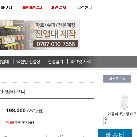
단 망바구니
198,000
(VAT포함)
이동식 4단 망바
닫
착불
(수령후지불)
기