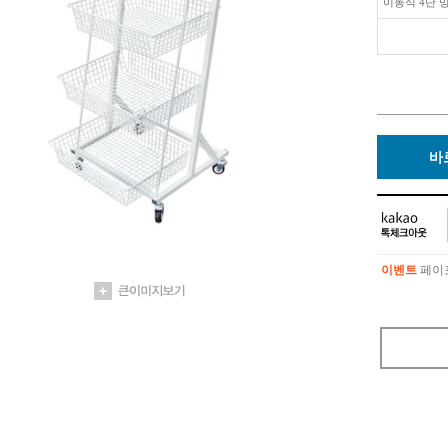
이동식 4단 
바
이벤트
페이포
이벤트
페이포