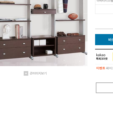
아바타시스
바
이벤트
페이포
이벤트
페이포