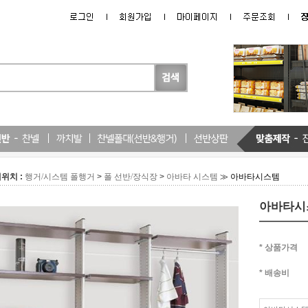
위치 :
>
>
≫ 아바타시스템
행거/시스템 폴행거
폴 선반/장식장
아바타 시스템
아바타시
* 상품가격
* 배송비