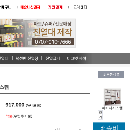
스템
917,000
(VAT포함)
아바타시스템
닫
착불
(수령후지불)
기