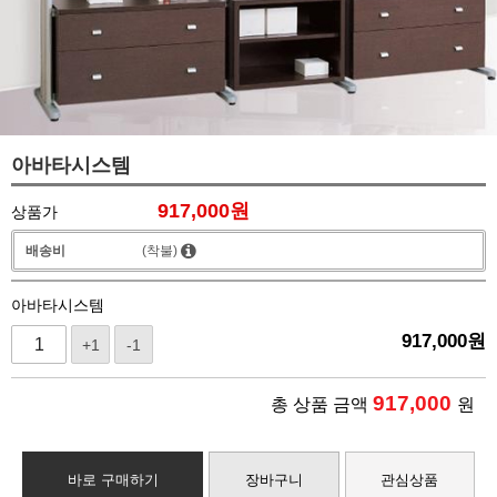
아바타시스템
917,000
원
상품가
배송비
(착불)
아바타시스템
917,000
원
+1
-1
917,000
총 상품 금액
원
바로 구매하기
장바구니
관심상품