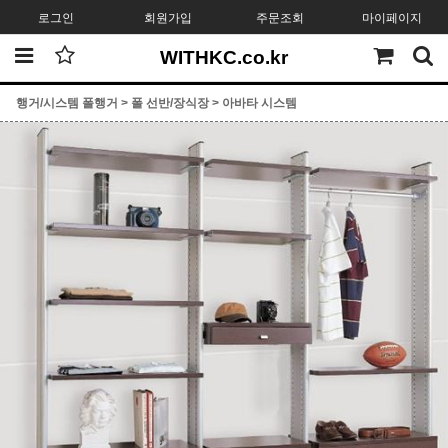
로그인
회원가입
주문조회
마이페이지
WITHKC.co.kr
행거/시스템 폴행거
>
폴 선반/장식장
>
아바타 시스템