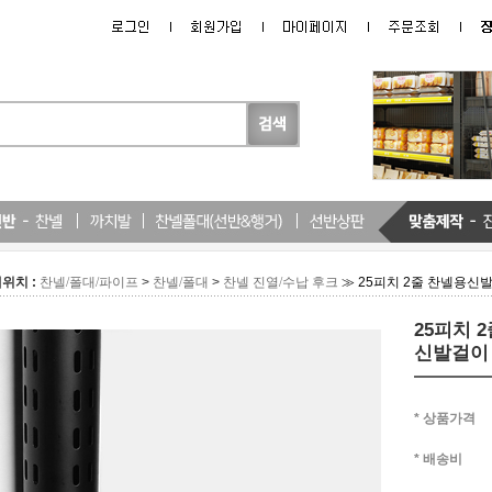
위치 :
>
>
≫ 25피치 2줄 찬넬용신
찬넬/폴대/파이프
찬넬/폴대
찬넬 진열/수납 후크
25피치 
신발걸이 
* 상품가격
* 배송비