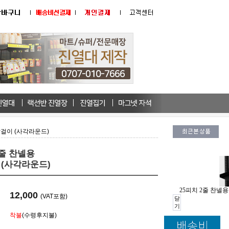
발걸이 (사각라운드)
2줄 찬넬용
(사각라운드)
25피치 2줄 찬넬
12,000
(VAT포함)
닫
기
착불
(수령후지불)