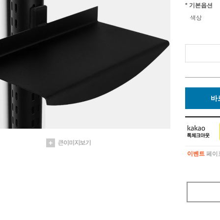
* 기본옵션
색상
바
이벤트
페이포
이벤트
페이포