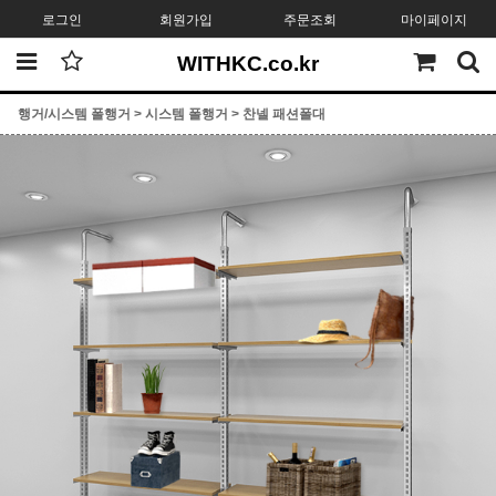
로그인
회원가입
주문조회
마이페이지
WITHKC.co.kr
행거/시스템 폴행거
>
시스템 폴행거
>
찬넬 패션폴대