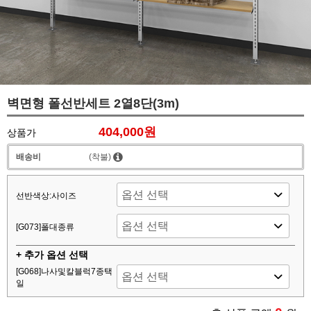
벽면형 폴선반세트 2열8단(3m)
404,000원
상품가
배송비
(착불)
선반색상:사이즈
[G073]폴대종류
+ 추가 옵션 선택
[G068]나사및칼블럭7종택
일