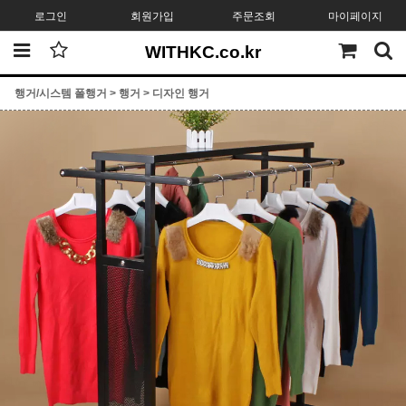
로그인
회원가입
주문조회
마이페이지
WITHKC.co.kr
행거/시스템 폴행거
>
행거
>
디자인 행거