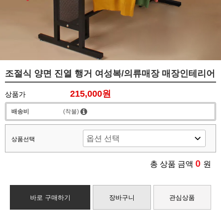
조절식 양면 진열 행거 여성복/의류매장 매장인테리어
215,000원
상품가
배송비
(착불)
상품선택
0
총 상품 금액
원
바로 구매하기
장바구니
관심상품