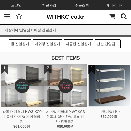
로그인
회원가입
주문조회
마이페이지
WITHKC.co.kr
매장매대/진열장
>
매장 진열집기
월 진열집기
메쉬망 진열집기
타공판 진열집기
선반 진열집기
BEST ITEMS
1
2
3
타공판 진열대 HWS-KC0
메쉬망 진열대 MWT-KC3
고급밴딩선반
1 목재 단면 벽면 진열집
2 목재 양면 찬넬 유리선
352,000원
기
반 진열집기
361,000원
680,000원