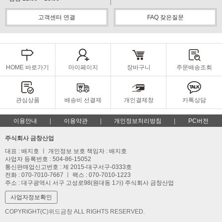
고객센터 연결
FAQ 잦은질문
HOME 바로가기
마이페이지
장바구니
주문배송조회
관심상품
배송비 선결제
개인결제창
카톡상담
이용안내
이용약관
개인정보처리방침
PC버전
주식회사 금창산업
대표 : 배지호 ㅣ 개인정보 보호 책임자 : 배지호
사업자 등록번호 : 504-86-15052
통신판매업신고번호 : 제 2015-대구서구-0333호
전화 : 070-7010-7667 ㅣ 팩스 : 070-7010-1223
주소 : 대구광역시 서구 고성로98(원대동 1가) 주식회사 금창산업
사업자정보확인
COPYRIGHT(C)위드금창 ALL RIGHTS RESERVED.