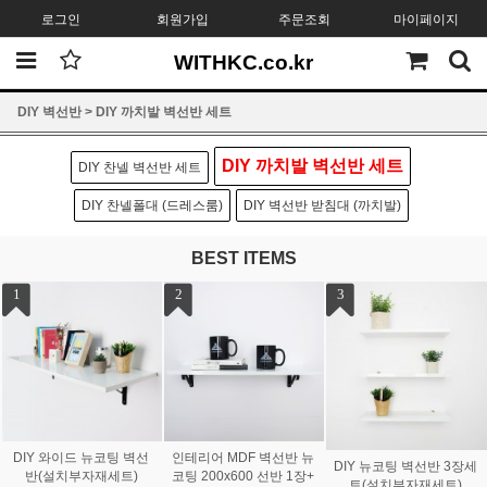
로그인
회원가입
주문조회
마이페이지
WITHKC.co.kr
DIY 벽선반
>
DIY 까치발 벽선반 세트
DIY 까치발 벽선반 세트
DIY 찬넬 벽선반 세트
DIY 찬넬폴대 (드레스룸)
DIY 벽선반 받침대 (까치발)
BEST ITEMS
1
2
3
DIY 와이드 뉴코팅 벽선
인테리어 MDF 벽선반 뉴
DIY 뉴코팅 벽선반 3장세
반(설치부자재세트)
코팅 200x600 선반 1장+
트(설치부자재세트)