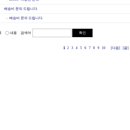
배송비 문의 드립니다.
배송비 문의 드립니다.
목
내용
검색어
확인
1
2
3
4
5
6
7
8
9
10
[다음]
[끝]