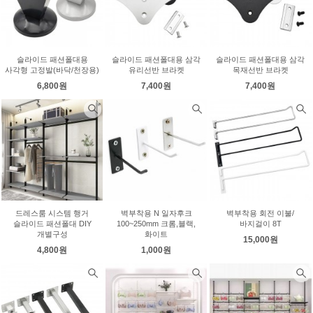
슬라이드 패션폴대용
슬라이드 패션폴대용 삼각
슬라이드 패션폴대용 삼각
사각형 고정발(바닥/천장용)
유리선반 브라켓
목재선반 브라켓
6,800원
7,400원
7,400원
드레스룸 시스템 행거
벽부착용 N 일자후크
벽부착용 회전 이불/
슬라이드 패션폴대 DIY
100~250mm 크롬,블랙,
바지걸이 8T
개별구성
화이트
15,000원
4,800원
1,000원