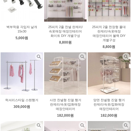
벽부착용 각입자 날개
25피치 2줄 찬넬 란제리/
25피치 2줄 천장형 폴대
15x30
속옷매장 매장인테리어
란제리/속옷매장
화이트 DIY 개별구성
매장인테리어 블랙 DIY
5,000원
개별구성
8,800원
8,800원
럭셔리스타일 스텐행거
사면 찬넬형 진열 행거
양면 찬넬형 진열 행거
란제리/속옷/잡화매장
란제리/속옷/잡화매장
309,000원
매장인테리어
매장인테리어
182,000원
182,000원