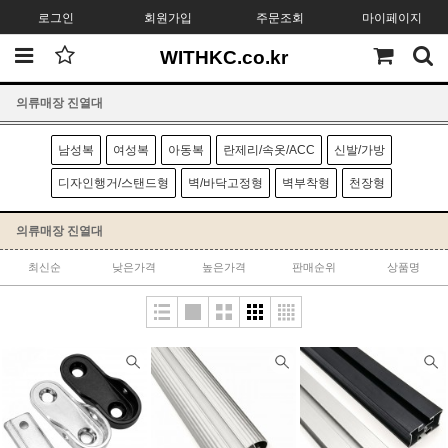
로그인
회원가입
주문조회
마이페이지
WITHKC.co.kr
의류매장 진열대
남성복
여성복
아동복
란제리/속옷/ACC
신발/가방
디자인행거/스탠드형
벽/바닥고정형
벽부착형
천장형
의류매장 진열대
최신순
낮은가격
높은가격
판매순위
상품명