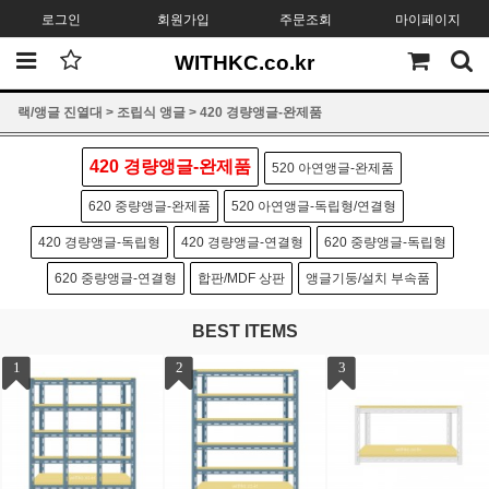
로그인
회원가입
주문조회
마이페이지
WITHKC.co.kr
랙/앵글 진열대
>
조립식 앵글
>
420 경량앵글-완제품
420 경량앵글-완제품
520 아연앵글-완제품
620 중량앵글-완제품
520 아연앵글-독립형/연결형
420 경량앵글-독립형
420 경량앵글-연결형
620 중량앵글-독립형
620 중량앵글-연결형
합판/MDF 상판
앵글기둥/설치 부속품
BEST ITEMS
1
2
3