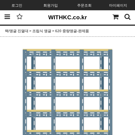
로그인
회원가입
주문조회
마이페이지
WITHKC.co.kr
랙/앵글 진열대
>
조립식 앵글
>
620 중량앵글-완제품