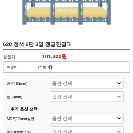
620 청색 6단 3열 앵글진열대
101,300원
상품가
배송비
(착불)
가로*폭(mm)
높이(mm)
+ 추가 옵션 선택
MDF(12mm)상판
합판(6mm)상판