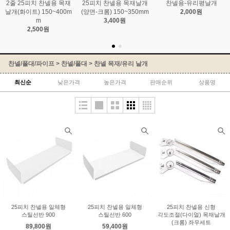
2줄 25피치 찬넬용 목재
25피치 찬넬용 목재날개
찬넬용-유리평날개
날개(화이트) 150~400m
(양면-크롬) 150~350mm
2,000원
m
3,400원
2,500원
찬넬/폴대/파이프
>
찬넬/폴대
>
찬넬 목재/유리 날개
최신순
낮은가격
높은가격
판매순위
상품명
25피치 찬넬용 일체형
25피치 찬넬용 일체형
25피치 찬넬용 신형
스틸선반 900
스틸선반 600
각도조절(다이얼) 목재날개
(크롬) 좌우세트
89,800원
59,400원