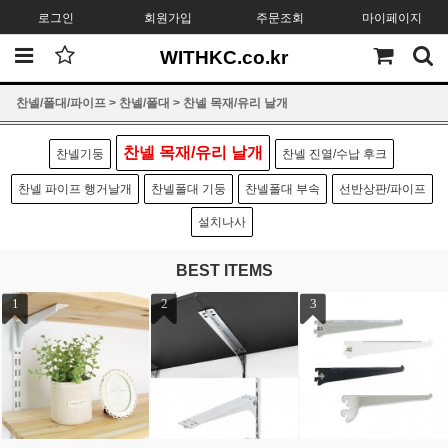
로그인
회원가입
주문조회
마이페이지
WITHKC.co.kr
찬넬/폴대/파이프
>
찬넬/폴대
>
찬넬 목재/유리 날개
찬넬 목재/유리 날개
찬넬기둥
찬넬 진열/수납 후크
찬넬 파이프 행거날개
찬넬폴대 기둥
찬넬폴대 부속
선반상판/파이프
설치나사
BEST ITEMS
1
2
3