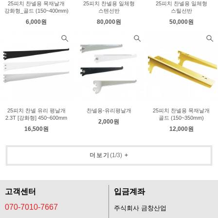
25피치 찬넬용 목재날개
25피치 찬넬용 일체형
25피치 찬넬용 일체형
강화형_골드 (150~400mm)
스텐선반
스틸선반
6,000원
80,000원
50,000원
25피치 찬넬 유리 평날개
찬넬용-유리평날개
25피치 찬넬용 목재날개
2.3T [강화형] 450~600mm
골드 (150~350mm)
2,000원
16,500원
12,000원
더보기
(
1
/
3
)
+
고객센터
입금계좌
070-7010-7667
주식회사 금창산업