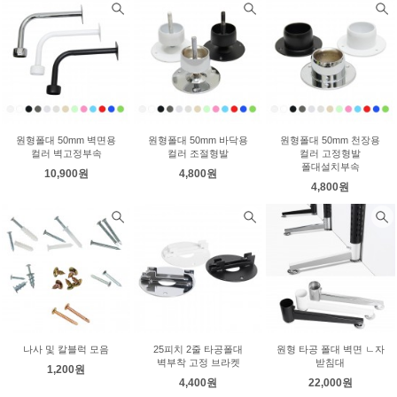
원형폴대 50mm 벽면용
원형폴대 50mm 바닥용
원형폴대 50mm 천장용
컬러 벽고정부속
컬러 조절형발
컬러 고정형발
폴대설치부속
10,900원
4,800원
4,800원
나사 및 칼블럭 모음
25피치 2줄 타공폴대
원형 타공 폴대 벽면 ㄴ자
벽부착 고정 브라켓
받침대
1,200원
4,400원
22,000원