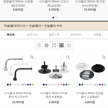
원형폴대 50mm 고정형
사각폴대 38mm 고정소
사각폴대 38mm 벽고정
발(천장용)
켓(삽입형)
부속(벽면용)
4,800원
4,000원
10,900원
찬넬/폴대/파이프
>
찬넬/폴대
>
찬넬폴대 부속
최신순
낮은가격
높은가격
판매순위
상품명
사각폴대 38mm 벽면용
사각폴대 38mm 바닥용
사각폴대 38mm 천장용
컬러 벽고정부속
컬러 조절형발
컬러 고정형발S
10,900원
4,800원
4,800원