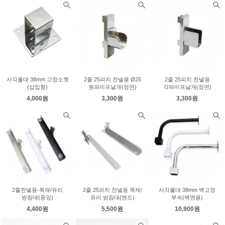
사각폴대 38mm 고정소켓
2줄 25피치 찬넬용 Ø25
2줄 25피치 찬넬용
(삽입형)
원파이프날개(정면)
각파이프날개(정면)
4,000원
3,300원
3,300원
2줄찬넬용-목재/유리
2줄 25피치 찬넬용 목재/
사각폴대 38mm 벽고정
받침대(중앙)
유리 받침대(엔드)
부속(벽면용)
4,400원
5,500원
10,900원