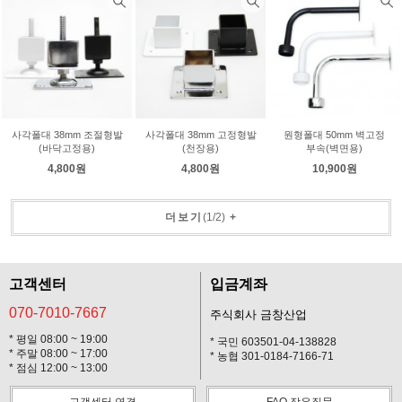
사각폴대 38mm 조절형발
사각폴대 38mm 고정형발
원형폴대 50mm 벽고정
(바닥고정용)
(천장용)
부속(벽면용)
4,800원
4,800원
10,900원
더보기
(
1
/
2
)
+
고객센터
입금계좌
070-7010-7667
주식회사 금창산업
* 평일 08:00 ~ 19:00
* 국민 603501-04-138828
* 주말 08:00 ~ 17:00
* 농협 301-0184-7166-71
* 점심 12:00 ~ 13:00