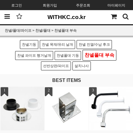
로그인
회원가입
주문조회
마이페이지
WITHKC.co.kr
찬넬/폴대/파이프
>
찬넬/폴대
>
찬넬폴대 부속
찬넬기둥
찬넬 목재/유리 날개
찬넬 진열/수납 후크
찬넬폴대 부속
찬넬 파이프 행거날개
찬넬폴대 기둥
선반상판/파이프
설치나사
BEST ITEMS
1
2
3